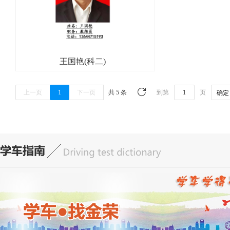
王国艳(科二)
上一页
1
下一页
共 5 条
到第
页
确定