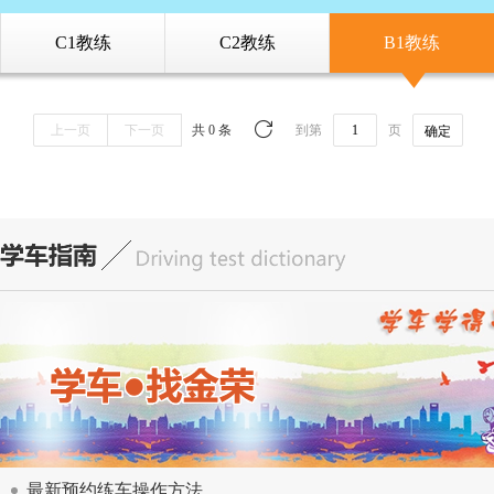
C1教练
C2教练
B1教练
上一页
下一页
共 0 条
到第
页
确定
最新预约练车操作方法